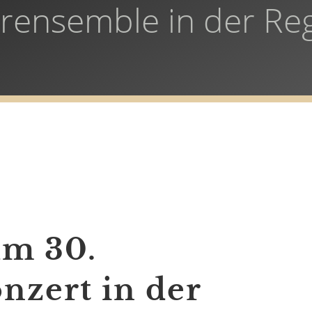
erensemble in der Re
um 30.
nzert in der